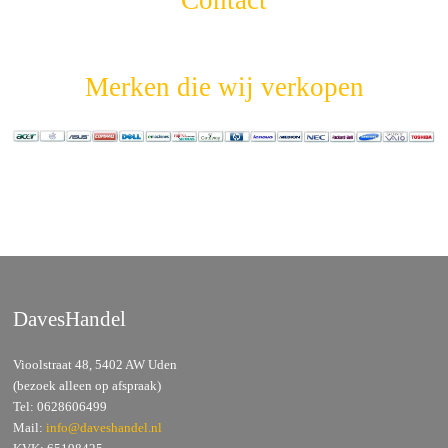
Contact
Merken die wij verkopen
DavesHandel
Vioolstraat 48,
5402 AW Uden
(bezoek alleen op afspraak)
Tel: 0628606499
Mail:
info@daveshandel.nl